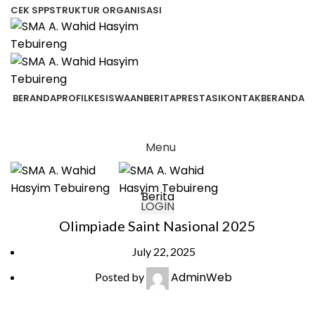
CEK SPP
STRUKTUR ORGANISASI
BERANDA
PROFIL
KESISWAAN
BERITA
PRESTASI
KONTAK
BERANDA
Menu
Berita
LOGIN
Olimpiade Saint Nasional 2025
July 22, 2025
AdminWeb
Posted by