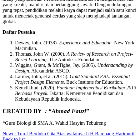
yang kreatif, mandiri, dan bertanggung jawab. Dengan dukungan
yang tepat, pendidikan melalui karya dapat menjadi salah satu kunci
untuk mencetak generasi cerdas yang siap menghadapi tantangan
global.
Daftar Pustaka
Dewey, John. (1938).
Experience and Education
. New York:
Macmillan.
Thomas, John W. (2000).
A Review of Research on Project-
Based Learning
. The Autodesk Foundation.
Wiggins, Grant, & McTighe, Jay. (2005).
Understanding by
Design
. Alexandria: ASCD.
Larmer, John, et al. (2015).
Gold Standard PBL: Essential
Project Design Elements
. Buck Institute for Education.
Kemdikbud. (2020).
Panduan Implementasi Kurikulum 2013
Berbasis Proyek
. Jakarta: Kementerian Pendidikan dan
Kebudayaan Republik Indonesia.
CREATED BY
: “Ahmad Fauzi”
*Guru Biologi di SMA A. Wahid Hasyim Tebuireng
Newer
Turut Berduka Cita Atas wafatnya Ir.H.Bambang Harimurti
Back to list