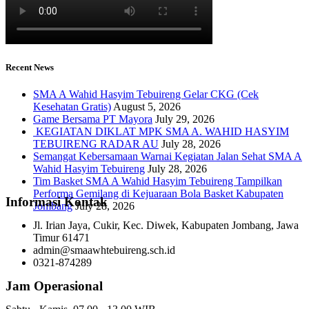
Recent News
SMA A Wahid Hasyim Tebuireng Gelar CKG (Cek
Kesehatan Gratis)
August 5, 2026
Game Bersama PT Mayora
July 29, 2026
KEGIATAN DIKLAT MPK SMA A. WAHID HASYIM
TEBUIRENG RADAR AU
July 28, 2026
Semangat Kebersamaan Warnai Kegiatan Jalan Sehat SMA A
Wahid Hasyim Tebuireng
July 28, 2026
Tim Basket SMA A Wahid Hasyim Tebuireng Tampilkan
Performa Gemilang di Kejuaraan Bola Basket Kabupaten
Informasi Kontak
Jombang
July 28, 2026
Jl. Irian Jaya, Cukir, Kec. Diwek, Kabupaten Jombang, Jawa
Timur 61471
admin@smaawhtebuireng.sch.id
0321-874289
Jam Operasional