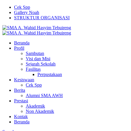
Cek Spp
Gallery Noah
STRUKTUR ORGANISASI
Beranda
Profil
Sambutan
Visi dan Misi
Sejarah Sekolah
Fasilitas
Perpustakaan
Kesiswaan
Cek Spp
Berita
Alumni SMA AWH
Prestasi
Akademik
Non Akademik
Kontak
Beranda