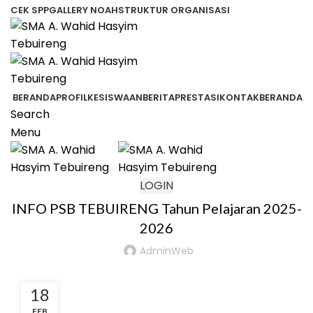
CEK SPP
GALLERY NOAH
STRUKTUR ORGANISASI
BERANDA
PROFIL
KESISWAAN
BERITA
PRESTASI
KONTAK
BERANDA
Search
Menu
BERITA
LOGIN
INFO PSB TEBUIRENG Tahun Pelajaran 2025-
2026
AdminWeb
18
FEB