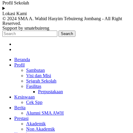
Profil Sekolah
Lokasi Kami
© 2024 SMA A. Wahid Hasyim Tebuireng Jombang - All Right
Reserved.
Support by smatebuireng
Search
Beranda
Profil
Sambutan
Visi dan Misi
Sejarah Sekolah
Fasilitas
Perpustakaan
Kesiswaan
Cek Spp
Berita
Alumni SMA AWH
Prestasi
Akademik
Non Akademik