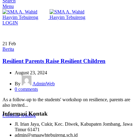
Search
Menu
LOGIN
21
Feb
Berita
Resilient Parents Raise Resilient Children
August 23, 2024
By
AdminWeb
0
comments
As a follow-up to the students' workshop on resilience, parents are
also invited...
Informasi Kontak
Continue reading
Jl. Irian Jaya, Cukir, Kec. Diwek, Kabupaten Jombang, Jawa
Timur 61471
admin@smaawhtebuireng.sch.id