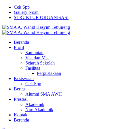
Cek Spp
Gallery Noah
STRUKTUR ORGANISASI
Beranda
Profil
Sambutan
Visi dan Misi
Sejarah Sekolah
Fasilitas
Perpustakaan
Kesiswaan
Cek Spp
Berita
Alumni SMA AWH
Prestasi
Akademik
Non Akademik
Kontak
Beranda