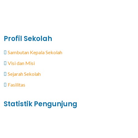
Profil Sekolah
Sambutan Kepala Sekolah
Visi dan Misi
Sejarah Sekolah
Fasilitas
Statistik Pengunjung
Total Visitor Hari Ini : 4
Total Visitor Kemarin : 8
Total Visitor seluruhnya : 3506