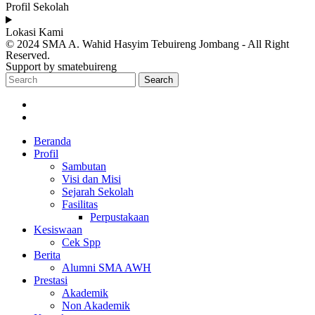
Profil Sekolah
Lokasi Kami
© 2024 SMA A. Wahid Hasyim Tebuireng Jombang - All Right
Reserved.
Support by smatebuireng
Search
Beranda
Profil
Sambutan
Visi dan Misi
Sejarah Sekolah
Fasilitas
Perpustakaan
Kesiswaan
Cek Spp
Berita
Alumni SMA AWH
Prestasi
Akademik
Non Akademik