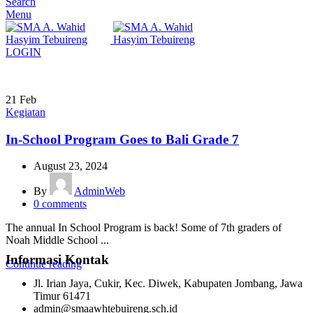
Search
Menu
LOGIN
21
Feb
Kegiatan
In-School Program Goes to Bali Grade 7
August 23, 2024
By
AdminWeb
0
comments
The annual In School Program is back! Some of 7th graders of
Noah Middle School ...
Informasi Kontak
Continue reading
Jl. Irian Jaya, Cukir, Kec. Diwek, Kabupaten Jombang, Jawa
Timur 61471
admin@smaawhtebuireng.sch.id