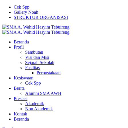
Cek Spp
Gallery Noah
STRUKTUR ORGANISASI
Beranda
Profil
Sambutan
Visi dan Misi
Sejarah Sekolah
Fasilitas
Perpustakaan
Kesiswaan
Cek Spp
Berita
Alumni SMA AWH
Prestasi
Akademik
Non Akademik
Kontak
Beranda