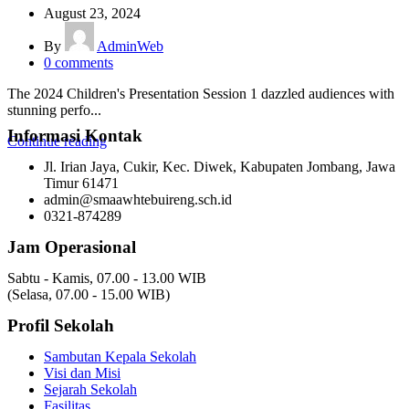
August 23, 2024
By
AdminWeb
0
comments
The 2024 Children's Presentation Session 1 dazzled audiences with
stunning perfo...
Informasi Kontak
Continue reading
Jl. Irian Jaya, Cukir, Kec. Diwek, Kabupaten Jombang, Jawa
Timur 61471
admin@smaawhtebuireng.sch.id
0321-874289
Jam Operasional
Sabtu - Kamis, 07.00 - 13.00 WIB
(Selasa, 07.00 - 15.00 WIB)
Profil Sekolah
Sambutan Kepala Sekolah
Visi dan Misi
Sejarah Sekolah
Fasilitas