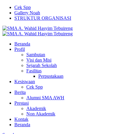
Cek Spp
Gallery Noah
STRUKTUR ORGANISASI
Beranda
Profil
Sambutan
Visi dan Misi
Sejarah Sekolah
Fasilitas
Perpustakaan
Kesiswaan
Cek Spp
Berita
Alumni SMA AWH
Prestasi
Akademik
Non Akademik
Kontak
Beranda