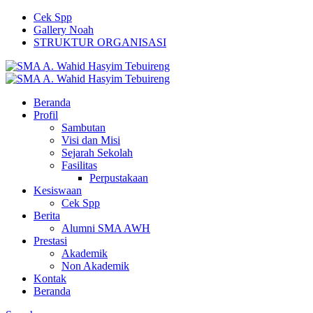
Cek Spp
Gallery Noah
STRUKTUR ORGANISASI
Beranda
Profil
Sambutan
Visi dan Misi
Sejarah Sekolah
Fasilitas
Perpustakaan
Kesiswaan
Cek Spp
Berita
Alumni SMA AWH
Prestasi
Akademik
Non Akademik
Kontak
Beranda