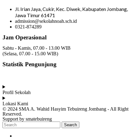
Jl. Irian Jaya, Cukir, Kec. Diwek, Kabupaten Jombang,
Jawa Timur 61471
admission@sekolahnoah.sch.id
0321-874289
Jam Operasional
Sabtu - Kamis, 07.00 - 13.00 WIB
(Selasa, 07.00 - 15.00 WIB)
Statistik Pengunjung
Total Visitor Hari Ini : 4
Total Visitor Kemarin : 8
Total Visitor seluruhnya : 3506
Profil Sekolah
Lokasi Kami
© 2024 SMA A. Wahid Hasyim Tebuireng Jombang - All Right
Reserved.
Support by smatebuireng
Search