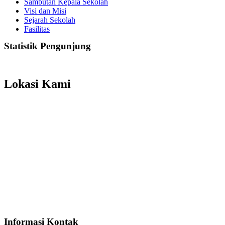
Sambutan Kepala Sekolah
Visi dan Misi
Sejarah Sekolah
Fasilitas
Statistik Pengunjung
Total Visitor Hari Ini : 4
Total Visitor Kemarin : 8
Total Visitor seluruhnya : 3506
Lokasi Kami
Informasi Kontak