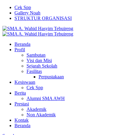
Cek Spp
Gallery Noah
STRUKTUR ORGANISASI
Beranda
Profil
Sambutan
Visi dan Misi
Sejarah Sekolah
Fasilitas
Perpustakaan
Kesiswaan
Cek Spp
Berita
Alumni SMA AWH
Prestasi
Akademik
Non Akademik
Kontak
Beranda