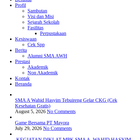
Profil
Sambutan
Visi dan Misi
Sejarah Sekolah
Fasilitas
Perpustakaan
Kesiswaan
Cek Spp
Berita
Alumni SMA AWH
Prestasi
Akademik
Non Akademik
Kontak
Beranda
SMA A Wahid Hasyim Tebuireng Gelar CKG (Cek
Kesehatan Gratis)
August 5, 2026
No Comments
Game Bersama PT Mayora
July 29, 2026
No Comments
KEGIATAN DIKLAT MPK SMA A. WAHID HASYIM