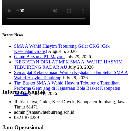
Recent News
SMA A Wahid Hasyim Tebuireng Gelar CKG (Cek
Kesehatan Gratis)
August 5, 2026
Game Bersama PT Mayora
July 29, 2026
KEGIATAN DIKLAT MPK SMA A. WAHID HASYIM
TEBUIRENG RADAR AU
July 28, 2026
Semangat Kebersamaan Warnai Kegiatan Jalan Sehat SMA A
Wahid Hasyim Tebuireng
July 28, 2026
Tim Basket SMA A Wahid Hasyim Tebuireng Tampilkan
Performa Gemilang di Kejuaraan Bola Basket Kabupaten
Informasi Kontak
Jombang
July 28, 2026
Jl. Irian Jaya, Cukir, Kec. Diwek, Kabupaten Jombang, Jawa
Timur 61471
admin@smaawhtebuireng.sch.id
0321-874289
Jam Operasional