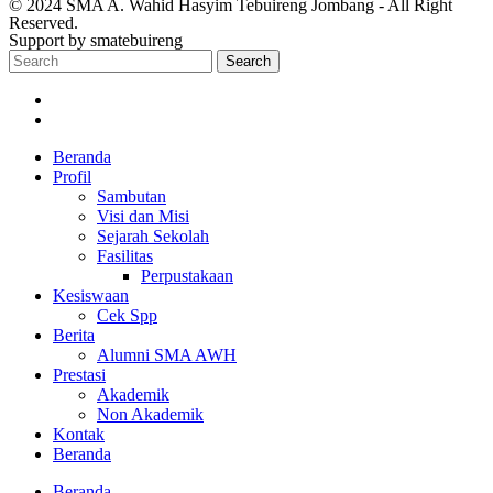
© 2024 SMA A. Wahid Hasyim Tebuireng Jombang - All Right
Reserved.
Support by smatebuireng
Search
Beranda
Profil
Sambutan
Visi dan Misi
Sejarah Sekolah
Fasilitas
Perpustakaan
Kesiswaan
Cek Spp
Berita
Alumni SMA AWH
Prestasi
Akademik
Non Akademik
Kontak
Beranda
Beranda