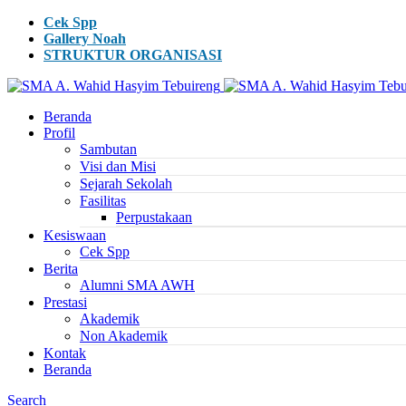
Cek Spp
Gallery Noah
STRUKTUR ORGANISASI
Beranda
Profil
Sambutan
Visi dan Misi
Sejarah Sekolah
Fasilitas
Perpustakaan
Kesiswaan
Cek Spp
Berita
Alumni SMA AWH
Prestasi
Akademik
Non Akademik
Kontak
Beranda
Search